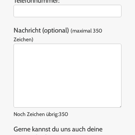
Telefonnummer:
Bitte
lasse
Nachricht (optional)
(maximal 350
dieses
Zeichen)
Feld
leer.
Noch Zeichen übrig:
350
Gerne kannst du uns auch deine